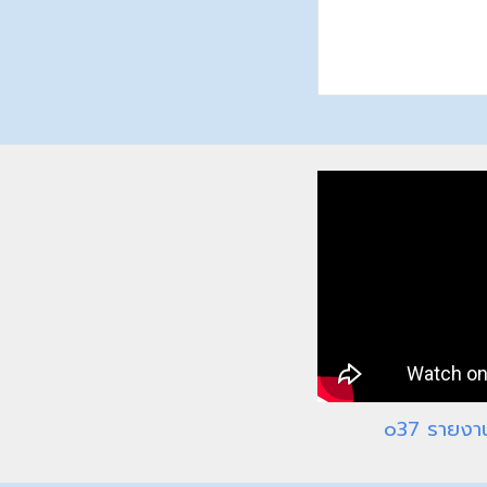
o3
7 รายงา