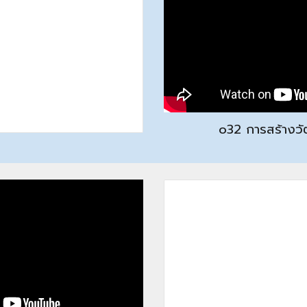
o3
2 การสร้างว