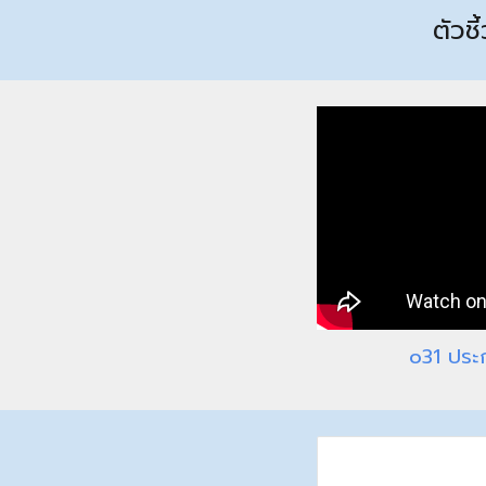
ตัวชี
o
31 ประ